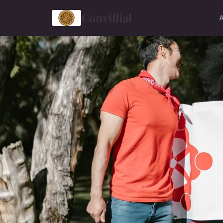
Convillial
A