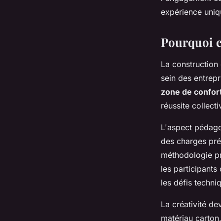
Marius
•
23 février 2026
•
8 min de lecture
expérience uni
Pourquoi ce
La construction
sein des entrep
zone de confor
réussite collecti
L'aspect pédago
des charges préc
méthodologie pr
les participants
les défis techni
La créativité de
matériau carton