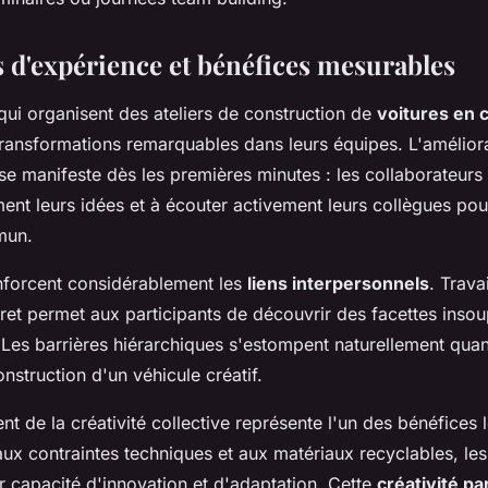
s d'expérience et bénéfices mesurables
qui organisent des ateliers de construction de
voitures en 
transformations remarquables dans leurs équipes. L'améliora
e manifeste dès les premières minutes : les collaborateurs
ment leurs idées et à écouter activement leurs collègues po
mun.
enforcent considérablement les
liens interpersonnels
. Trava
cret permet aux participants de découvrir des facettes ins
. Les barrières hiérarchiques s'estompent naturellement qu
onstruction d'un véhicule créatif.
 de la créativité collective représente l'un des bénéfices l
aux contraintes techniques et aux matériaux recyclables, le
r capacité d'innovation et d'adaptation. Cette
créativité p