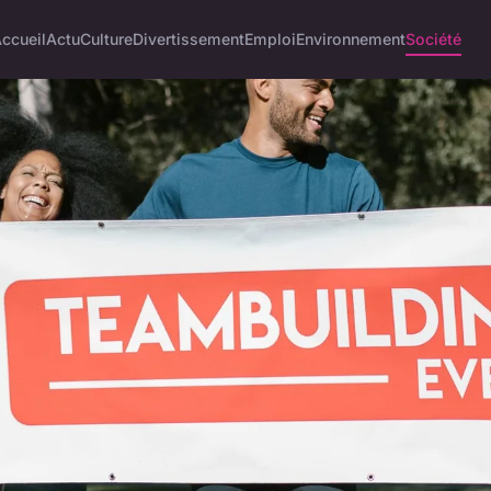
ccueil
Actu
Culture
Divertissement
Emploi
Environnement
Société