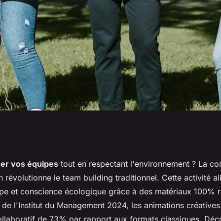
re en carton :
er vos équipes
tout en respectant l'environnement ? La co
 révolutionne le team building traditionnel. Cette activité all
ding amusante
pe et conscience écologique grâce à des matériaux 100% r
 de l'Institut du Management 2024, les animations créative
llaboratif de 73% par rapport aux formats classiques. Déc