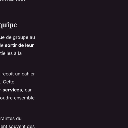
équipe
que de groupe au
 de
sortir de leur
elles à la
reçoit un cahier
. Cette
r-services
, car
résoudre ensemble
traintes du
lent souvent des