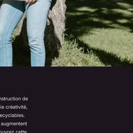
nstruction de
ie créativité,
ecyclables.
s augmentent
ouvrez cette