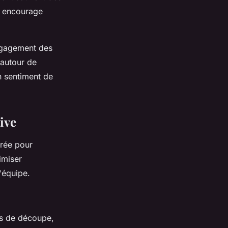
et encourage
ngagement des
 autour de
n sentiment de
ive
urée pour
imiser
'équipe.
ls de découpe,