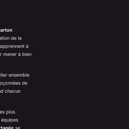
carton
tion de la
 apprennent à
ur mener à bien
iller ensemble
oupçonnées de
and chacun
es plus
s équipes
artagée
se