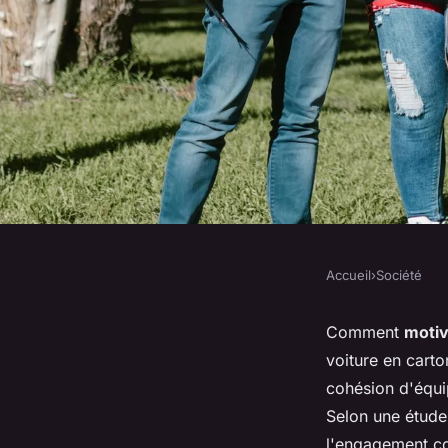
Accueil
›
Société
SOCIÉTÉ
Construire une voitu
Comment
motiv
voiture en carton
l'idée de team buil
cohésion d'équi
Selon une étude
l'engagement co