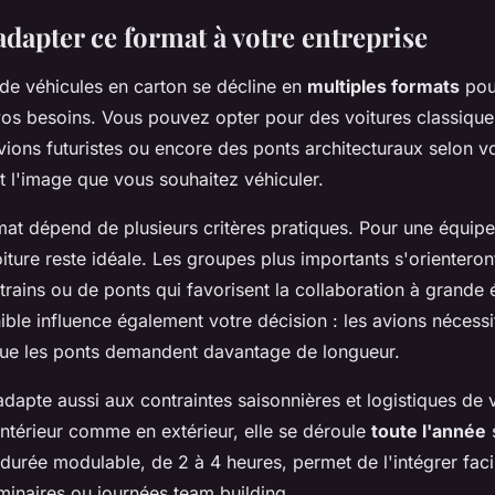
apter ce format à votre entreprise
 de véhicules en carton se décline en
multiples formats
pou
vos besoins. Vous pouvez opter pour des voitures classiques
avions futuristes ou encore des ponts architecturaux selon v
 l'image que vous souhaitez véhiculer.
mat dépend de plusieurs critères pratiques. Pour une équipe
iture reste idéale. Les groupes plus importants s'orienteront
trains ou de ponts qui favorisent la collaboration à grande 
ble influence également votre décision : les avions nécessi
que les ponts demandent davantage de longueur.
'adapte aussi aux contraintes saisonnières et logistiques de 
intérieur comme en extérieur, elle se déroule
toute l'année
 durée modulable, de 2 à 4 heures, permet de l'intégrer fac
minaires ou journées team building.