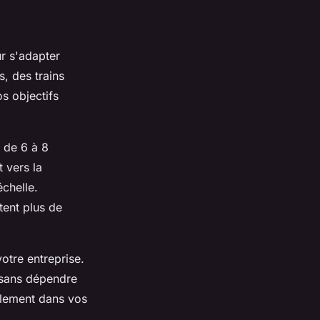
r s'adapter
, des trains
os objectifs
 de 6 à 8
 vers la
échelle.
tent plus de
votre entreprise.
sans dépendre
ilement dans vos