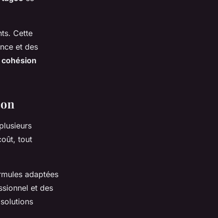
ts. Cette
ence et des
a
cohésion
ion
plusieurs
oût, tout
ormules adaptées
ssionnel et des
solutions