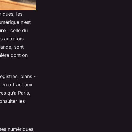
iques, les
umérique n’est
ure
: celle du
s autrefois
ande, sont
nière dont on
gistres, plans -
, en offrant aux
es qu’à Paris,
nsulter les
ases numériques,