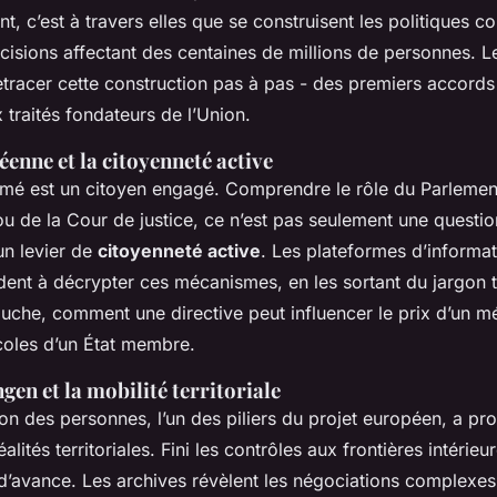
nt, c’est à travers elles que se construisent les politiques
cisions affectant des centaines de millions de personnes. L
etracer cette construction pas à pas - des premiers accord
traités fondateurs de l’Union.
enne et la citoyenneté active
rmé est un citoyen engagé. Comprendre le rôle du Parleme
u de la Cour de justice, ce n’est pas seulement une questio
un levier de
citoyenneté active
. Les plateformes d’informa
ent à décrypter ces mécanismes, en les sortant du jargon t
louche, comment une directive peut influencer le prix d’un 
coles d’un État membre.
gen et la mobilité territoriale
tion des personnes, l’un des piliers du projet européen, a p
alités territoriales. Fini les contrôles aux frontières intérieu
t d’avance. Les archives révèlent les négociations complexes