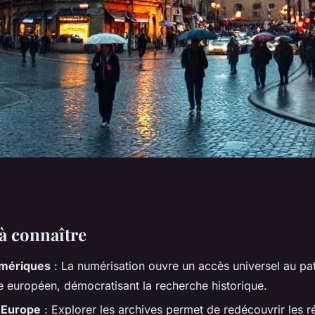
 récits fascinants
 à connaître
umériques
: La numérisation ouvre un accès universel au pa
ter
 européen, démocratisant la recherche historique.
l'Europe
: Explorer les archives permet de redécouvrir les r