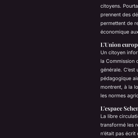
citoyens. Pourta
prennent des dé
permettent de r
économique aux 
L'Union europé
Un citoyen info
la Commission o
générale. C’est 
pédagogique aid
montrent, à la 
les normes agri
L'espace Schen
La libre circula
transformé les ré
n’était pas écri