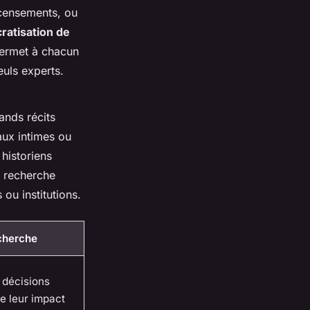
ecensements, ou
atisation de
permet à chacun
euls experts.
ands récits
aux intimes ou
historiens
 recherche
ou institutions.
echerche
décisions
de leur impact