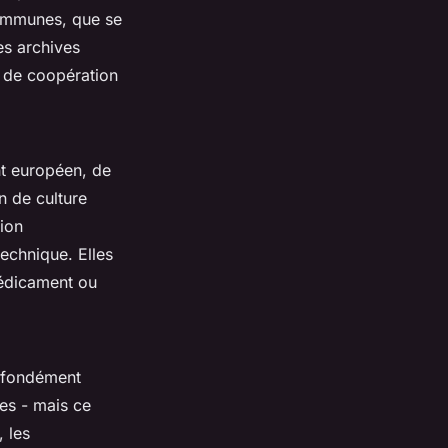
 communes, que se
es archives
s de coopération
nt européen, de
n de culture
tion
echnique. Elles
médicament ou
rofondément
res - mais ce
, les