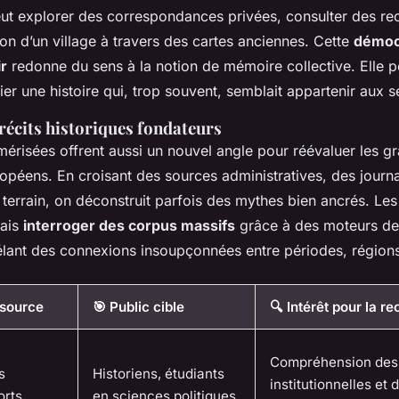
eut explorer des correspondances privées, consulter des r
tion d’un village à travers des cartes anciennes. Cette
démocr
ir
redonne du sens à la notion de mémoire collective. Elle 
er une histoire qui, trop souvent, semblait appartenir aux s
récits historiques fondateurs
érisées offrent aussi un nouvel angle pour réévaluer les gr
ropéens. En croisant des sources administratives, des journ
terrain, on déconstruit parfois des mythes bien ancrés. Les 
ais
interroger des corpus massifs
grâce à des moteurs de
élant des connexions insoupçonnées entre périodes, régions 
ssource
🎯 Public cible
🔍 Intérêt pour la r
Compréhension des 
s
Historiens, étudiants
institutionnelles et 
orts,
en sciences politiques