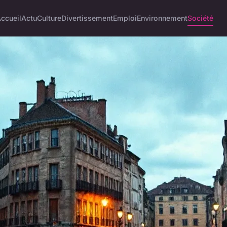
ccueil
Actu
Culture
Divertissement
Emploi
Environnement
Société