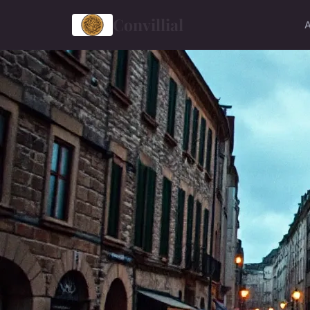
Convillial
A