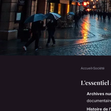
Accueil
›
Société
SOCIÉTÉ
Découvrez l'europe :
L'essentiel
Archives n
et archives à consul
documentaire
Histoire de 