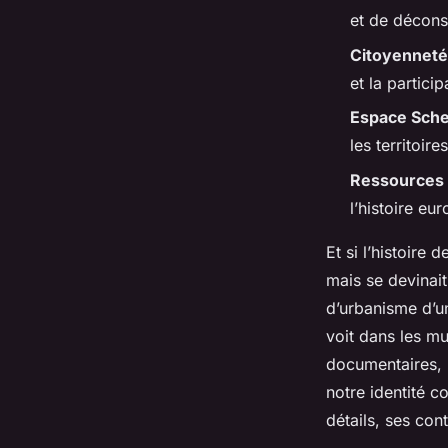
Orion
•
30/03/2026 16:31
•
9 min de lecture
et de décons
Citoyennet
et la partici
Espace Sch
les territoir
Ressources
l’histoire e
Et si l’histoire
mais se devinait
d’urbanisme d’u
voit dans les mu
documentaires, p
notre identité c
détails, ses cont