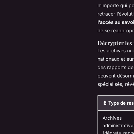
n’importe qui p
retracer l’évolu
l’accès au savo
de se réappropri
Décrypter les 
Les archives num
nationaux et eu
des rapports de 
peuvent désorm
spécialisés, rév
📄 Type de re
Archives
administrative
(décrets, rapp