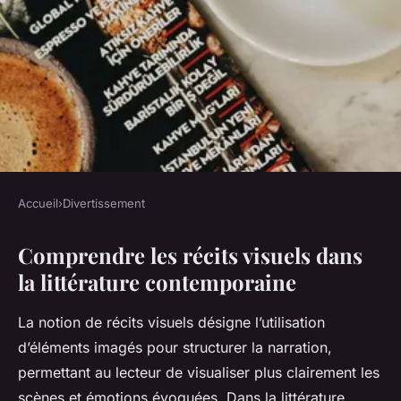
Accueil
›
Divertissement
DIVERTISSEMENT
Comprendre les récits visuels dans
Récits Visuels : Quand la Vie
la littérature contemporaine
Prend Forme dans un Roman
La notion de récits visuels désigne l’utilisation
Marius
•
21 juillet 2025
•
4 min de lecture
d’éléments imagés pour structurer la narration,
permettant au lecteur de visualiser plus clairement les
scènes et émotions évoquées. Dans la littérature