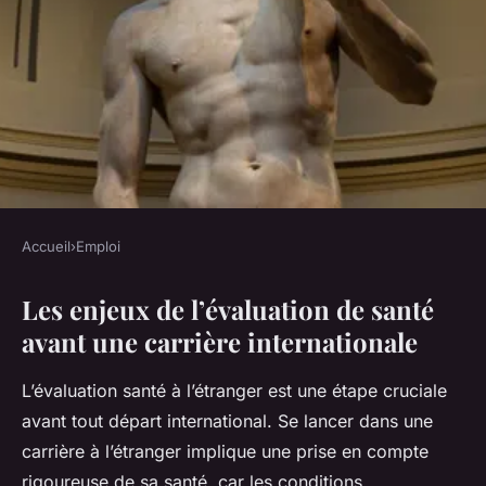
Accueil
›
Emploi
EMPLOI
Les enjeux de l’évaluation de santé
Évaluation de Votre Santé et
avant une carrière internationale
Perspectives de Carrière à
l'Étranger : Le Guide
L’évaluation santé à l’étranger est une étape cruciale
Incontournable
avant tout départ international. Se lancer dans une
carrière à l’étranger implique une prise en compte
Marius
•
21 juillet 2025
•
5 min de lecture
rigoureuse de sa santé, car les conditions