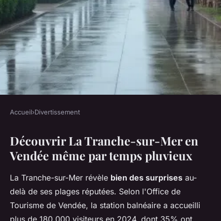
Accueil
›
Divertissement
DIVERTISSEMENT
Découvrir La Tranche-sur-Mer en
Que faire à la tranche-sur-
Vendée même par temps pluvieux
mer quand il pleut ?
La Tranche-sur-Mer révèle
bien des surprises
au-
Claude
•
16/03/2026 11:37
•
8 min de lecture
delà de ses plages réputées. Selon l'Office de
Tourisme de Vendée, la station balnéaire a accueilli
plus de 180 000 visiteurs en 2024, dont 35% ont