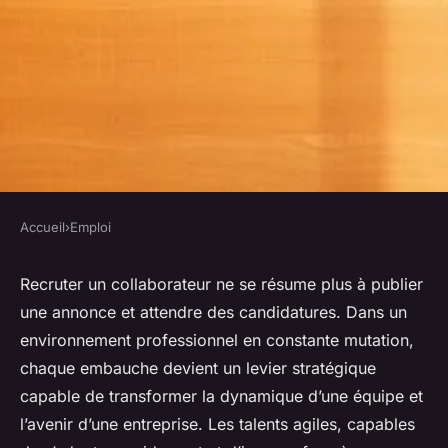
Accueil
›
Emploi
EMPLOI
Cabinet de recrutement rh :
Recruter un collaborateur ne se résume plus à publier
une annonce et attendre des candidatures. Dans un
comment repérer le talent
environnement professionnel en constante mutation,
agile
chaque embauche devient un levier stratégique
capable de transformer la dynamique d’une équipe et
Marius
•
13 janvier 2026
•
8 min de lecture
l’avenir d’une entreprise. Les talents agiles, capables